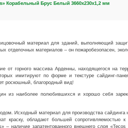
s» Корабельный Брус Белый 3660х230х1,2 мм
ицовочный материал для зданий, выполняющий защит
х отделочных материалов – он пожаробезопасен, эколо
ие от горного массива Арденны, находящегося на те
оторых имитируют по форме и текстуре сайдинг-пан
тет роскошный, благородный вид!
ин из наиболее полюбившихся и хорошо себя зарек
одом. Исходный материал для производства сайдинга не
жат краску, обладают большей сопротивляемостью к
s» – наличие запатентованного внешнего слоя «Теcо