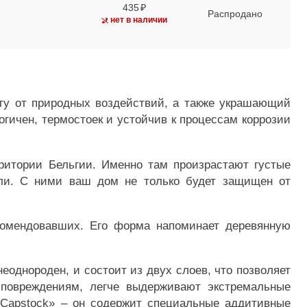
435
Распродано
нет в наличии
у от природных воздействий, а также украшающий
гичен, термостоек и устойчив к процессам коррозии
рритории Бельгии. Именно там произрастают густые
ели. С ними ваш дом не только будет защищен от
омендовавших. Его форма напоминает деревянную
однороден, и состоит из двух слоев, что позволяет
 повреждениям, легче выдерживают экстремальные
s Capstock» – он содержит специальные аддитивные