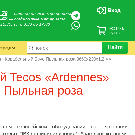
Вход
-79
— строительные материалы
-42
— отделочные материалы
 18:30, вс. с 8:30 до 17:00
корзина
пуста
Найти
город
s» Корабельный Брус Пыльная роза 3660х230х1,2 мм
й Tecos «Ardennes»
 Пыльная роза
чшем европейском оборудовании по технологии
а входит ПВХ (поливинилхлорид), благодаря которому