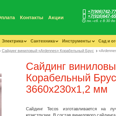
+7(906)742-77
+7(916)647-65
Оплата
Контакты
Акции
пн.–сб. с 8:30 до
Электрика
Сантехника
Инструменты
Сад и о
Сайдинг виниловый «Ardennes» Корабельный Брус
«Ardenne
Сайдинг виниловы
Корабельный Брус
3660х230х1,2 мм
Сайдинг Tecos изготавливается на лу
коэкструзии. В состав винилового сайдинг