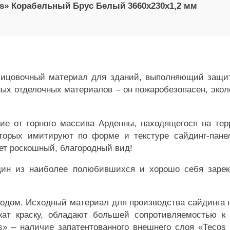
s» Корабельный Брус Белый 3660х230х1,2 мм
ицовочный материал для зданий, выполняющий защит
х отделочных материалов – он пожаробезопасен, эколо
ие от горного массива Арденны, находящегося на те
оторых имитируют по форме и текстуре сайдинг-пан
тет роскошный, благородный вид!
ин из наиболее полюбившихся и хорошо себя зарек
одом. Исходный материал для производства сайдинга не
жат краску, обладают большей сопротивляемостью к
s» – наличие запатентованного внешнего слоя «Теcо