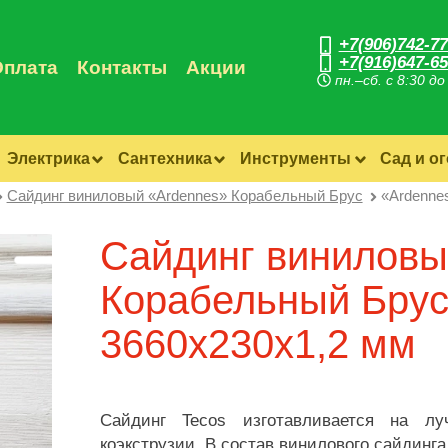
+7(906)742-77
+7(916)647-65
Оплата
Контакты
Акции
пн.–сб. с 8:30 до
Электрика
Сантехника
Инструменты
Сад и о
Сайдинг виниловый «Ardennes» Корабельный Брус
«Ardenne
Сайдинг виниловы
Корабельный Бру
3660х230х1,2 мм
Сайдинг Tecos изготавливается на лу
коэкструзии. В состав винилового сайдинг