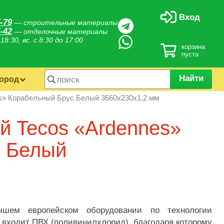
Вход
-79
— строительные материалы
-42
— отделочные материалы
 18:30, вс. с 8:30 до 17:00
корзина
пуста
Найти
город
s» Корабельный Брус Белый 3660х230х1,2 мм
й Tecos «Ardennes»
с Белый
чшем европейском оборудовании по технологии
а входит ПВХ (поливинилхлорид), благодаря которому