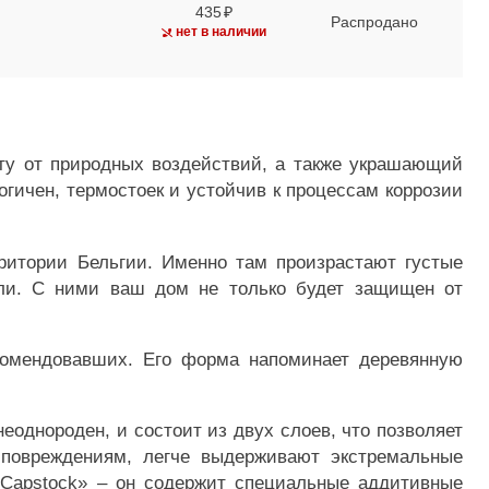
435
Распродано
нет в наличии
у от природных воздействий, а также украшающий
гичен, термостоек и устойчив к процессам коррозии
рритории Бельгии. Именно там произрастают густые
ели. С ними ваш дом не только будет защищен от
омендовавших. Его форма напоминает деревянную
однороден, и состоит из двух слоев, что позволяет
 повреждениям, легче выдерживают экстремальные
s Capstock» – он содержит специальные аддитивные