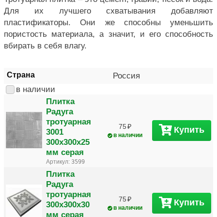
Для их лучшего схватывания добавляют
пластификаторы. Они же способны уменьшить
пористость материала, а значит, и его способность
вбирать в себя влагу.
Страна
Россия
в наличии
Плитка
Радуга
тротуарная
75
Купить
3001
в наличии
300х300х25
мм серая
Артикул:
3599
Плитка
Радуга
тротуарная
75
Купить
300х300х30
в наличии
мм серая