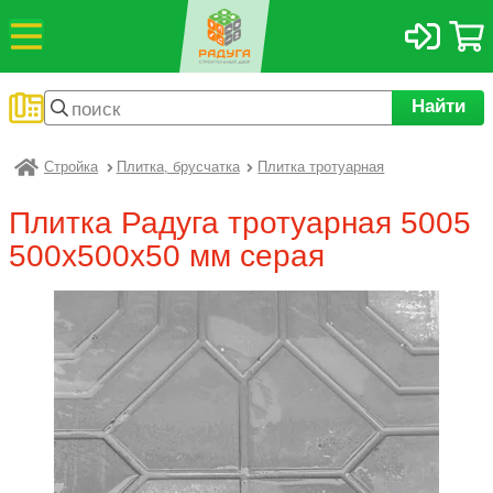
Найти
Стройка
Плитка, брусчатка
Плитка тротуарная
Радуга
Плитка Радуга тротуарная 5005
500х500х50 мм серая