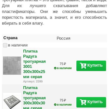
Для их лучшего схватывания добавляют
пластификаторы. Они же способны уменьшить
пористость материала, а значит, и его способность
вбирать в себя влагу.
Страна
Россия
в наличии
Плитка
Радуга
тротуарная
75
Купить
3001
в наличии
300х300х25
мм серая
Артикул:
3599
Плитка
Радуга
тротуарная
75
Купить
300х300х30
в наличии
мм серая