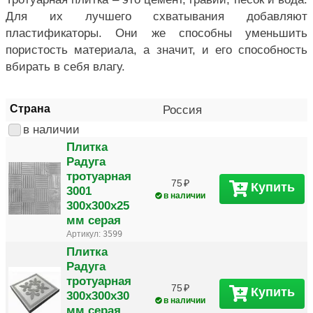
Для их лучшего схватывания добавляют
пластификаторы. Они же способны уменьшить
пористость материала, а значит, и его способность
вбирать в себя влагу.
Страна
Россия
в наличии
Плитка
Радуга
тротуарная
75
Купить
3001
в наличии
300х300х25
мм серая
Артикул:
3599
Плитка
Радуга
тротуарная
75
Купить
300х300х30
в наличии
мм серая